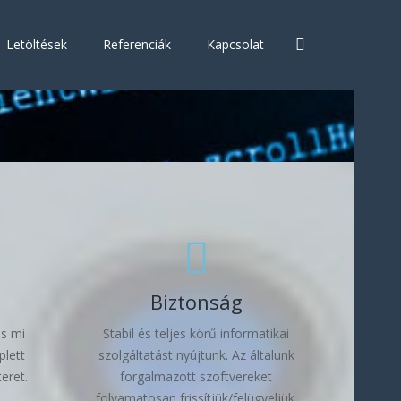
Letöltések
Referenciák
Kapcsolat
Biztonság
és mi
Stabil és teljes körű informatikai
lett
szolgáltatást nyújtunk. Az általunk
eret.
forgalmazott szoftvereket
folyamatosan frissítjük/felügyeljük.