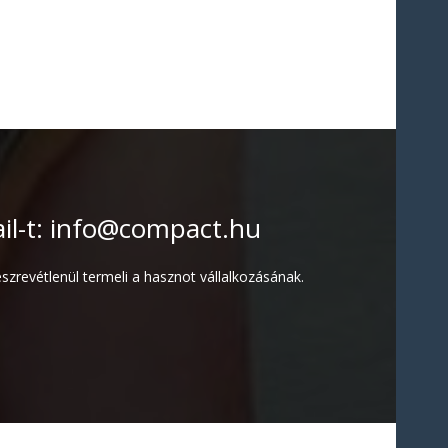
l-t:
info@compact.hu
revétlenül termeli a hasznot vállalkozásának.