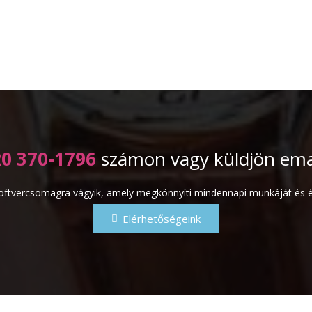
20 370-1796
számon vagy küldjön emai
ftvercsomagra vágyik, amely megkönnyíti mindennapi munkáját és ész
Elérhetőségeink