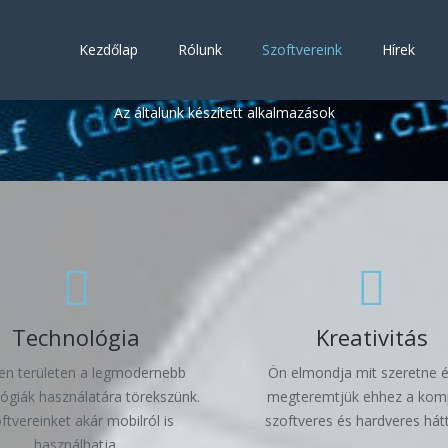
Kezdőlap
Rólunk
Szoftvereink
Hírek
Szoftvereink
Az általunk készített alkalmazások
Technológia
Kreativitás
en területen a legmodernebb
Ön elmondja mit szeretne 
ógiák használatára törekszünk.
megteremtjük ehhez a komp
ftvereinket akár mobilról is
szoftveres és hardveres hátt
használhatja.