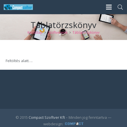
Táblatörzskönyv
Kezdőlap
Szoftvereink
Táblatörzskönyv
Feltöltés alatt….
© 2015
Compact Szoftver Kft
– Minden jog fenntartva —
webdesign: